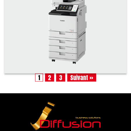
1
2
3
Suivant »